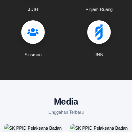
JDIH
Pinjam Ruang
Siusman
JNN
Media
Unggahan Terbaru