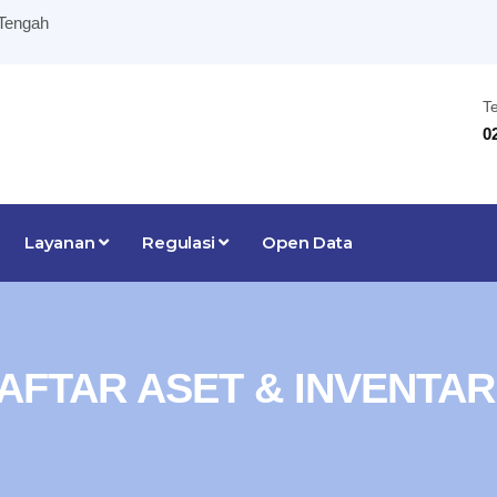
 Tengah
T
0
Layanan
Regulasi
Open Data
AFTAR ASET & INVENTAR