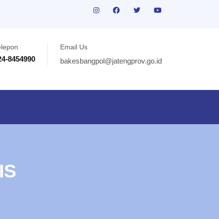
elepon
Email Us
24-8454990
bakesbangpol@jatengprov.go.id
IS