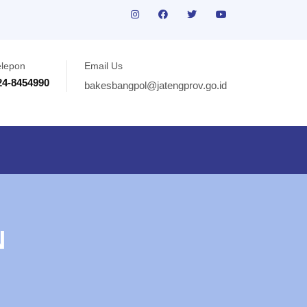
elepon
Email Us
24-8454990
bakesbangpol@jatengprov.go.id
N