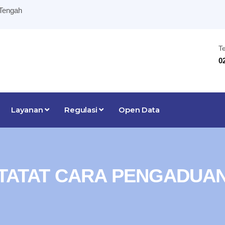
 Tengah
T
0
Layanan
Regulasi
Open Data
TATAT CARA PENGADUA