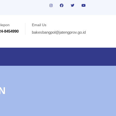
elepon
Email Us
24-8454990
bakesbangpol@jatengprov.go.id
N