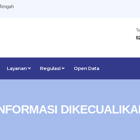
 Tengah
T
0
Layanan
Regulasi
Open Data
INFORMASI DIKECUALIKA