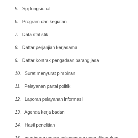
5.
Spj fungsional
6.
Program dan kegiatan
7.
Data statistik
8.
Daftar perjanjian kerjasama
9.
Daftar kontrak pengadaan barang jasa
10.
Surat menyurat pimpinan
11.
Pelayanan partai politik
12.
Laporan pelayanan informasi
13.
Agenda kerja badan
14.
Hasil penelitian
15.
gambaran umum pelanggaran yang ditemukan