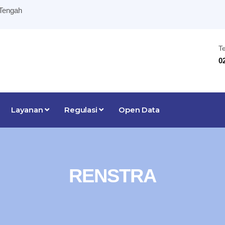
 Tengah
T
0
Layanan
Regulasi
Open Data
RENSTRA