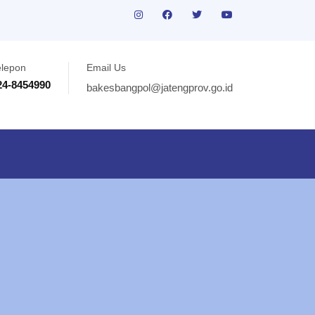
elepon
Email Us
24-8454990
bakesbangpol@jatengprov.go.id