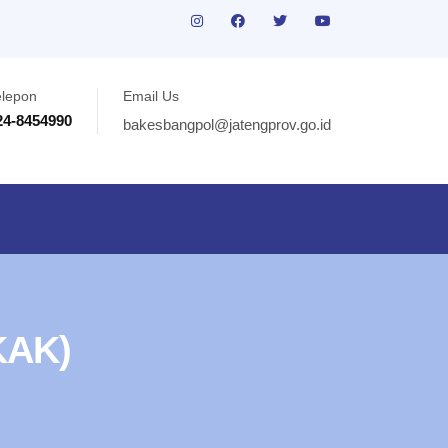
elepon
Email Us
24-8454990
bakesbangpol@jatengprov.go.id
KAK)