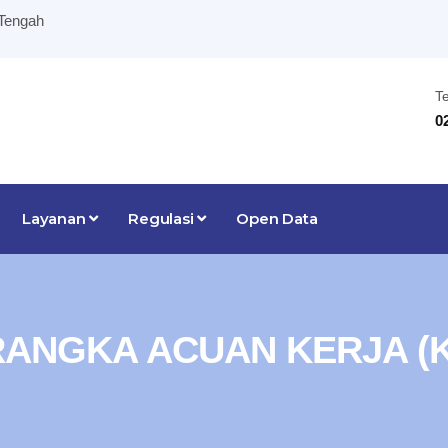
 Tengah
T
0
Layanan
Regulasi
Open Data
ANGKA ACUAN KERJA (