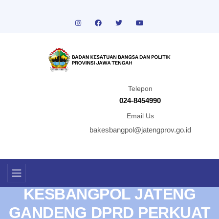
Telepon
024-8454990
Email Us
bakesbangpol@jatengprov.go.id
KESBANGPOL JATENG
GANDENG DPRD PERKUAT