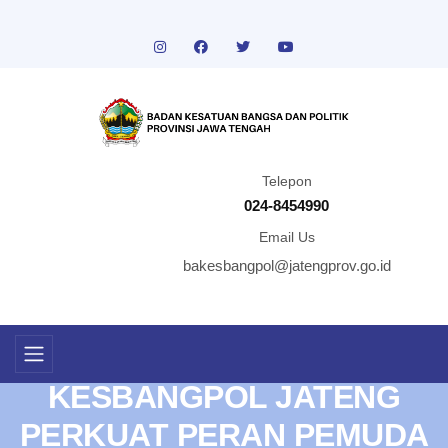
Telepon
024-8454990
Email Us
bakesbangpol@jatengprov.go.id
KESBANGPOL JATENG
PERKUAT PERAN PEMUDA