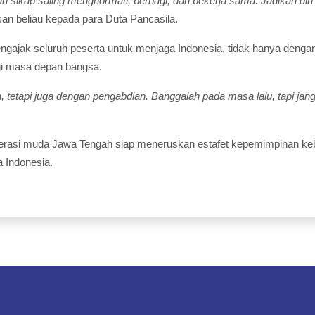
ari sikap saling menghormati, berbagi, dan bekerja sama. Jadikan diri
an beliau kepada para Duta Pancasila.
gajak seluruh peserta untuk menjaga Indonesia, tidak hanya dengan
i masa depan bangsa.
 tetapi juga dengan pengabdian. Banggalah pada masa lalu, tapi jan
nerasi muda Jawa Tengah siap meneruskan estafet kepemimpinan keb
a Indonesia.