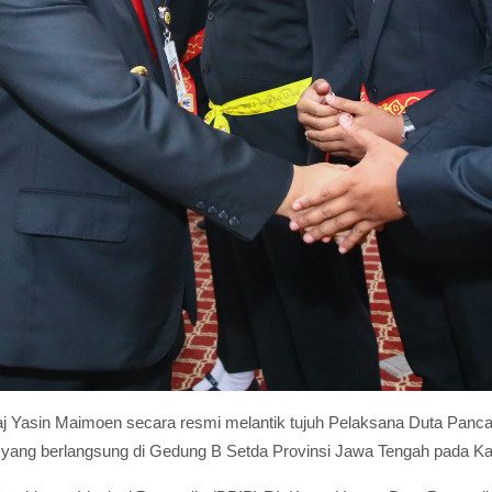
j Yasin Maimoen secara resmi melantik tujuh Pelaksana Duta Pancas
yang berlangsung di Gedung B Setda Provinsi Jawa Tengah pada Ka