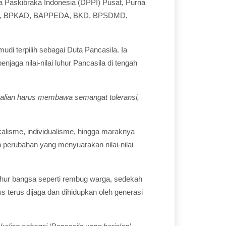
a Paskibraka Indonesia (DPPI) Pusat, Purna
ngpol, BPKAD, BAPPEDA, BKD, BPSDMD,
i terpilih sebagai Duta Pancasila. Ia
njaga nilai-nilai luhur Pancasila di tengah
 Kalian harus membawa semangat toleransi,
ikalisme, individualisme, hingga maraknya
n perubahan yang menyuarakan nilai-nilai
luhur bangsa seperti rembug warga, sedekah
s terus dijaga dan dihidupkan oleh generasi