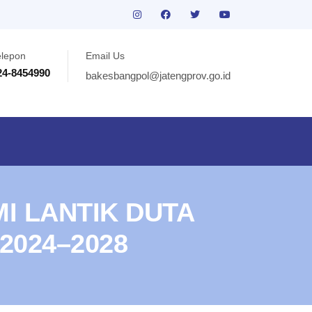
elepon
Email Us
24-8454990
bakesbangpol@jatengprov.go.id
I LANTIK DUTA
2024–2028