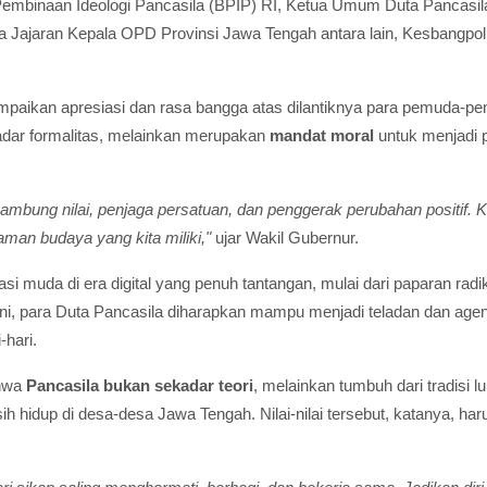
 Pembinaan Ideologi Pancasila (BPIP) RI, Ketua Umum Duta Pancasil
rta Jajaran Kepala OPD Provinsi Jawa Tengah antara lain, Kesba
ikan apresiasi dan rasa bangga atas dilantiknya para pemuda-pemud
dar formalitas, melainkan merupakan
mandat moral
untuk menjadi pe
yambung nilai, penjaga persatuan, dan penggerak perubahan positif.
man budaya yang kita miliki,"
ujar Wakil Gubernur.
si muda di era digital yang penuh tantangan, mulai dari paparan rad
 ini, para Duta Pancasila diharapkan mampu menjadi teladan dan age
-hari.
ahwa
Pancasila bukan sekadar teori
, melainkan tumbuh dari tradisi 
 hidup di desa-desa Jawa Tengah. Nilai-nilai tersebut, katanya, haru