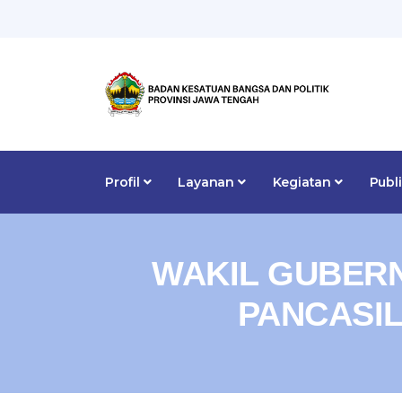
Profil
Layanan
Kegiatan
Publ
WAKIL GUBERN
PANCASIL