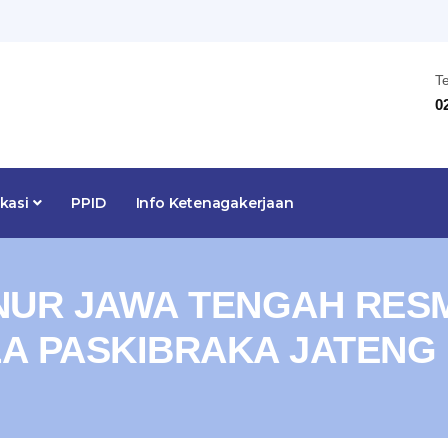
T
0
ikasi
PPID
Info Ketenagakerjaan
UR JAWA TENGAH RESM
A PASKIBRAKA JATENG 