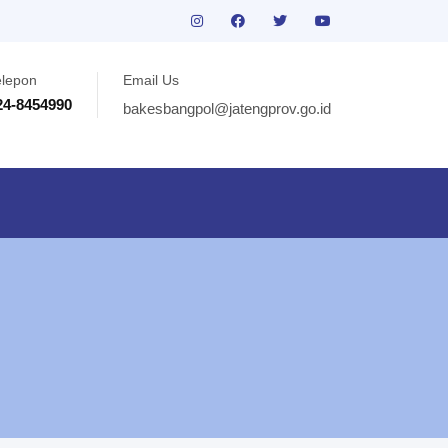
elepon
Email Us
24-8454990
bakesbangpol@jatengprov.go.id