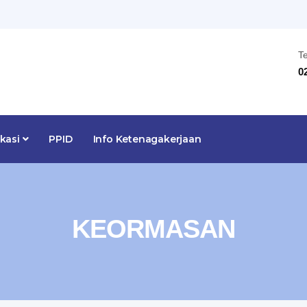
T
0
ikasi
PPID
Info Ketenagakerjaan
KEORMASAN