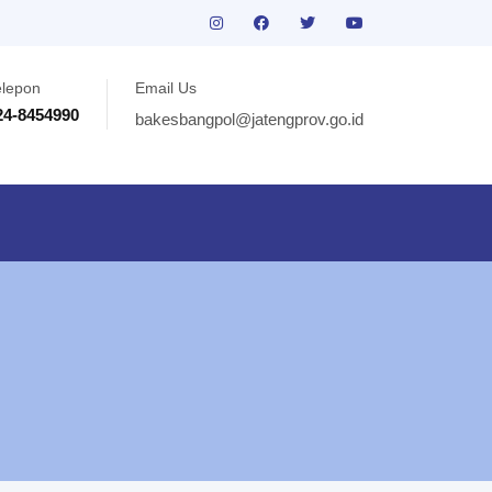
elepon
Email Us
24-8454990
bakesbangpol@jatengprov.go.id