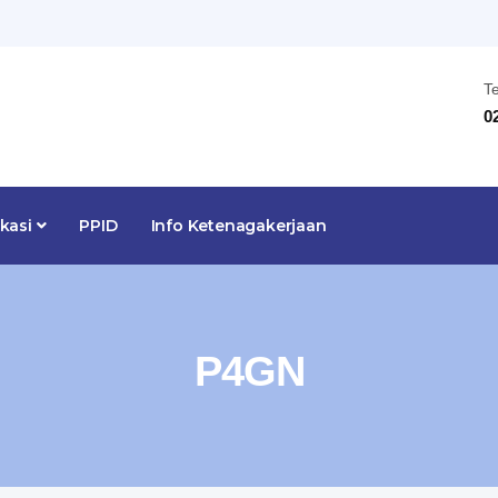
T
0
ikasi
PPID
Info Ketenagakerjaan
P4GN