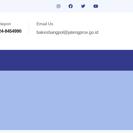
elepon
Email Us
24-8454990
bakesbangpol@jatengprov.go.id