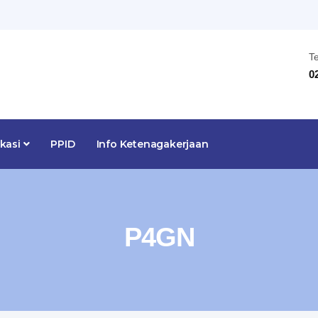
T
0
ikasi
PPID
Info Ketenagakerjaan
P4GN