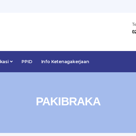
T
0
ikasi
PPID
Info Ketenagakerjaan
PAKIBRAKA