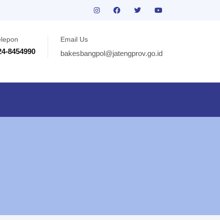
elepon
Email Us
24-8454990
bakesbangpol@jatengprov.go.id