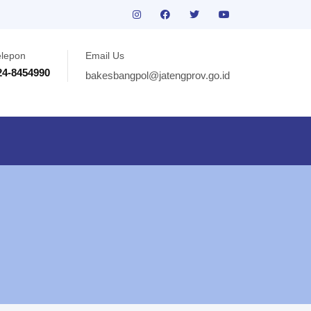
elepon
Email Us
24-8454990
bakesbangpol@jatengprov.go.id