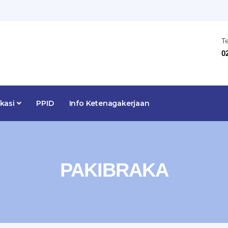
T
0
ikasi
PPID
Info Ketenagakerjaan
PAKIBRAKA