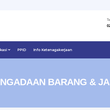
T
0
ikasi
PPID
Info Ketenagakerjaan
NGADAAN BARANG & J