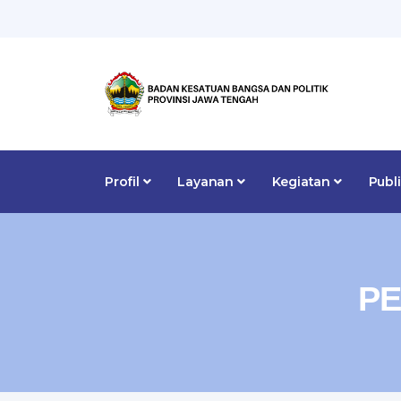
Profil
Layanan
Kegiatan
Publ
PE