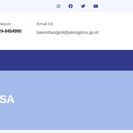
elepon
Email Us
24-8454990
bakesbangpol@jatengprov.go.id
ASA