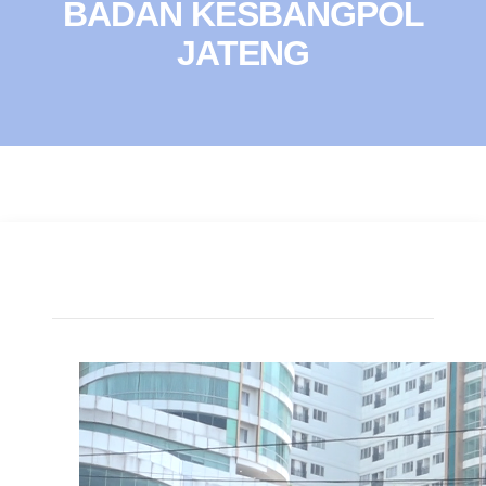
BADAN KESBANGPOL
JATENG