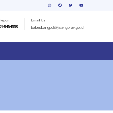
elepon
Email Us
24-8454990
bakesbangpol@jatengprov.go.id