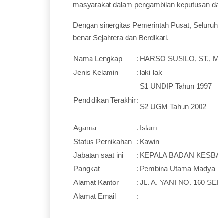
masyarakat dalam pengambilan keputusan da
Dengan sinergitas Pemerintah Pusat, Seluru
benar Sejahtera dan Berdikari.
Nama Lengkap
:
HARSO SUSILO, ST., 
Jenis Kelamin
:
laki-laki
S1 UNDIP Tahun 1997
Pendidikan Terakhir
:
S2 UGM Tahun 2002
Agama
:
Islam
Status Pernikahan
:
Kawin
Jabatan saat ini
:
KEPALA BADAN KESB
Pangkat
:
Pembina Utama Madya
Alamat Kantor
:
JL. A. YANI NO. 160 
Alamat Email
: