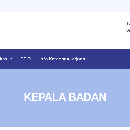
T
0
ikasi
PPID
Info Ketenagakerjaan
KEPALA BADAN