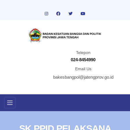
Telepon
024-8454990
Email Us
bakesbangpol@jatengprov.go.id
SK PPID PELAKSANA