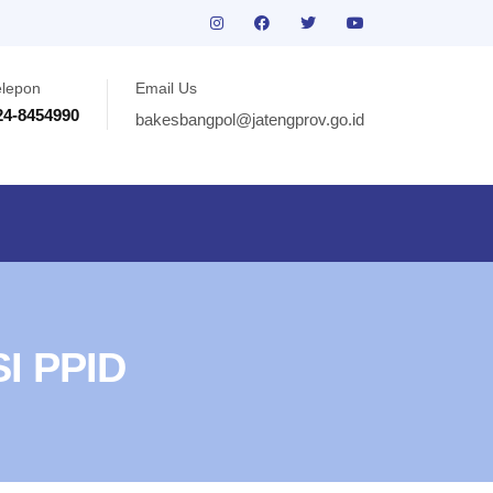
elepon
Email Us
24-8454990
bakesbangpol@jatengprov.go.id
I PPID