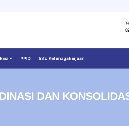
T
0
ikasi
PPID
Info Ketenagakerjaan
INASI DAN KONSOLIDAS