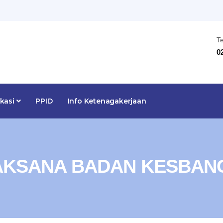
T
0
ikasi
PPID
Info Ketenagakerjaan
LAKSANA BADAN KESBAN