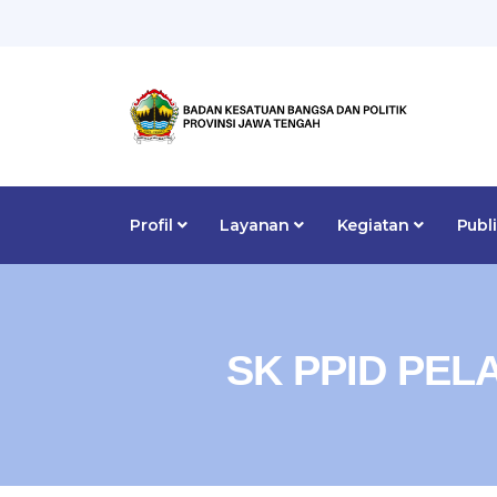
Profil
Layanan
Kegiatan
Publ
SK PPID PE