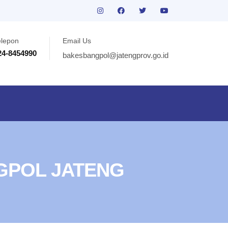
elepon
Email Us
24-8454990
bakesbangpol@jatengprov.go.id
GPOL JATENG