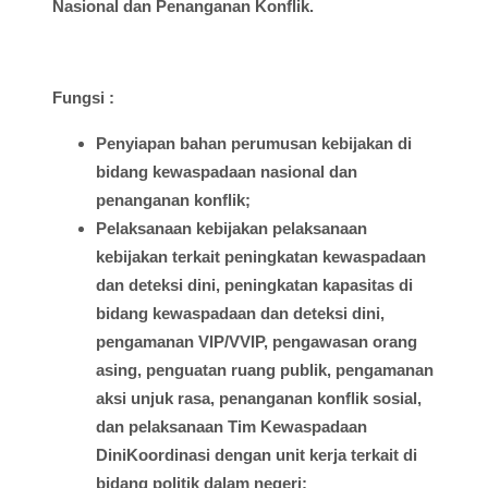
Nasional dan
Penanganan
Konflik.
Fungsi
:
Penyiapan
bahan
perumusan
kebijakan
di
bidang
kewaspadaan
nasional
dan
penanganan
konflik
;
Pelaksanaan
kebijakan
pelaksanaan
kebijakan
terkait
peningkatan
kewaspadaan
dan
deteksi
dini
,
peningkatan
kapasitas
di
bidang
kewaspadaan
dan
deteksi
dini
,
pengamanan
VIP/VVIP,
pengawasan
orang
asing
,
penguatan
ruang
publik
,
pengamanan
aksi
unjuk
rasa,
penanganan
konflik
sosial
,
dan
pelaksanaan
Tim Kewaspadaan
DiniKoordinasi
dengan
unit
kerja
terkait
di
bidang
politik
dalam
negeri;