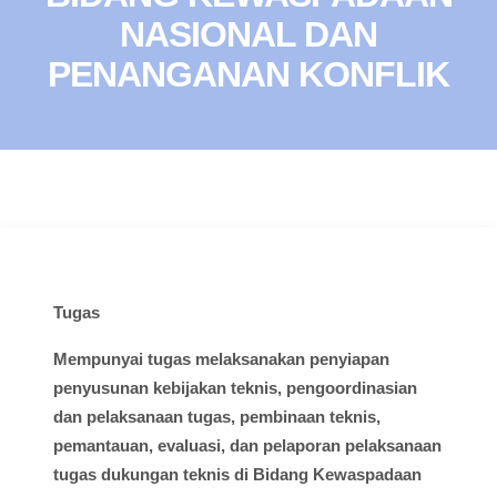
NASIONAL DAN
PENANGANAN KONFLIK
Tugas
Mempunyai
tugas
melaksanakan
penyiapan
penyusunan
kebijakan
teknis
,
pengoordinasian
dan
pelaksanaan
tugas
,
pembinaan
teknis
,
pemantauan
,
evaluasi
, dan
pelaporan
pelaksanaan
tugas
dukungan
teknis
di
Bidang
Kewaspadaan