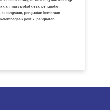
da
dan
masyarakat
desa
,
penguatan
k
kebangsaan
,
penguatan
kemitraan
kelembagaan
politik
,
penguatan