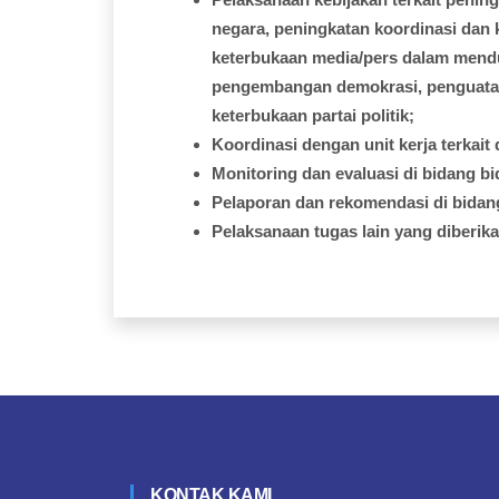
negara,
peningkatan
koordinasi
dan
keterbukaan
media/pers
dalam
mend
pengembangan
demokrasi
,
penguat
keterbukaan
partai
politik;
Koordinasi
dengan
unit
kerja
terkait
Monitoring dan
evaluasi
di
bidang
bi
Pelaporan
dan
rekomendasi
di
bidan
Pelaksanaan
tugas
lain yang
diberik
KONTAK KAMI