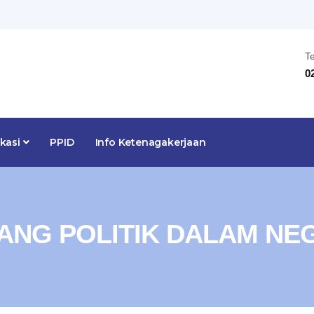
T
0
ikasi
PPID
Info Ketenagakerjaan
ANG POLITIK DALAM NE