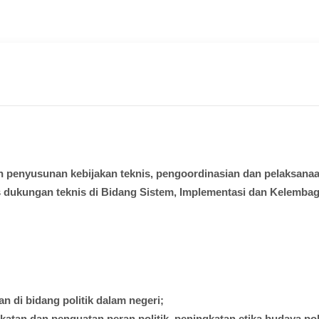
n
penyusunan
kebijakan
teknis
,
pengoordinasian
dan
pelaksana
s
dukungan
teknis
di
Bidang
Sistem
,
Implementasi
dan
Kelemba
kan
di
bidang
politik
dalam
negeri;
katan
dan
penguatan
peran
politik
,
peningkatan
etika
budaya
pol