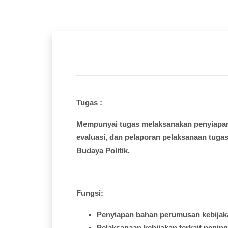
Tugas :
Mempunyai
tugas
melaksanakan
penyiapa
evaluasi
, dan
pelaporan
pelaksanaan
tuga
Budaya
Politik.
Fungsi
:
Penyiapan
bahan
perumusan
kebija
Pelaksanaan
kebijakan
terkait
pening