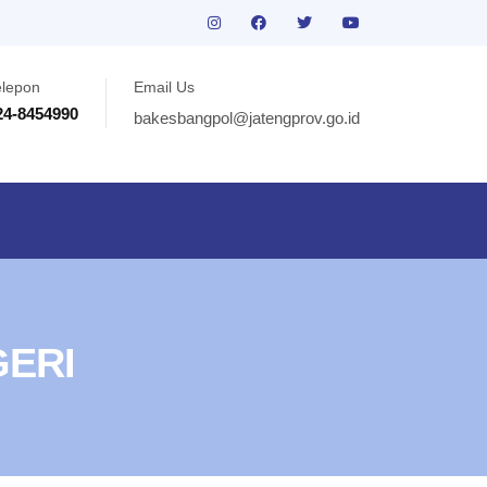
elepon
Email Us
24-8454990
bakesbangpol@jatengprov.go.id
GERI