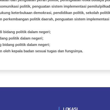
komunikasi
politik
,
penguatan
sistem
implementasi
pemilu
/
pilka
ukung
keterbukaan
demokrasi
,
pendidikan
politik
,
sekolah
politi
an
perkembangan
politik
daerah
,
penguatan
sistem
implementasi
di
bidang
politik
dalam
negeri;
dang
politik
dalam
negeri;
g
bidang
politik
dalam
negeri;
an
oleh
kepala
badan
sesuai
tugas
dan
fungsinya
.
LOKASI