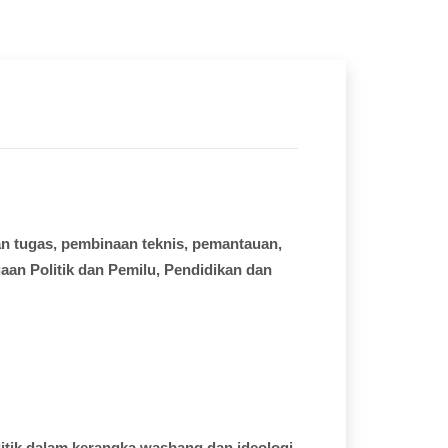
an
tugas
,
pembinaan
teknis
,
pemantauan
,
gaan
Politik dan
Pemilu
, Pendidikan dan
itik
dalam
kerangka
wasbang
dan
ideologi