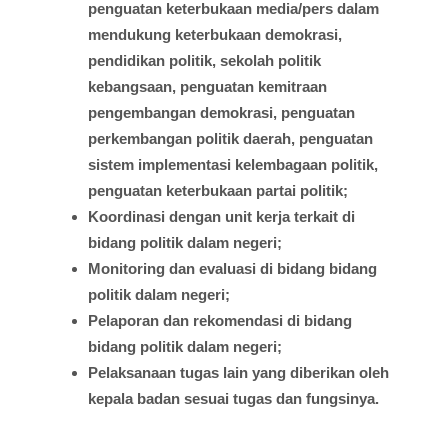
penguatan
keterbukaan
media/pers
dalam
mendukung
keterbukaan
demokrasi
,
pendidikan
politik
,
sekolah
politik
kebangsaan
,
penguatan
kemitraan
pengembangan
demokrasi
,
penguatan
perkembangan
politik
daerah
,
penguatan
sistem
implementasi
kelembagaan
politik
,
penguatan
keterbukaan
partai
politik;
Koordinasi
dengan
unit
kerja
terkait
di
bidang
politik
dalam
negeri;
Monitoring dan
evaluasi
di
bidang
bidang
politik
dalam
negeri;
Pelaporan
dan
rekomendasi
di
bidang
bidang
politik
dalam
negeri;
Pelaksanaan
tugas
lain yang
diberikan
oleh
kepala
badan
sesuai
tugas
dan
fungsinya
.