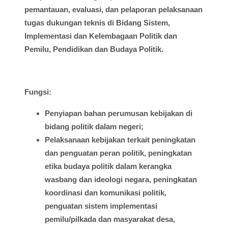
pemantauan
,
evaluasi
, dan
pelaporan
pelaksanaan
tugas
dukungan
teknis
di
Bidang
Sistem
,
Implementasi
dan
Kelembagaan
Politik dan
Pemilu
, Pendidikan dan
Budaya
Politik.
Fungsi
:
Penyiapan
bahan
perumusan
kebijakan
di
bidang
politik
dalam
negeri;
Pelaksanaan
kebijakan
terkait
peningkatan
dan
penguatan
peran
politik
,
peningkatan
etika
budaya
politik
dalam
kerangka
wasbang
dan
ideologi
negara,
peningkatan
koordinasi
dan
komunikasi
politik
,
penguatan
sistem
implementasi
pemilu
/
pilkada
dan
masyarakat
desa
,