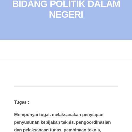
BIDANG POLITIK DALAM
NEGERI
Tugas :
Mempunyai
tugas
melaksanakan
penyiapan
penyusunan
kebijakan
teknis
,
pengoordinasian
dan
pelaksanaan
tugas
,
pembinaan
teknis
,