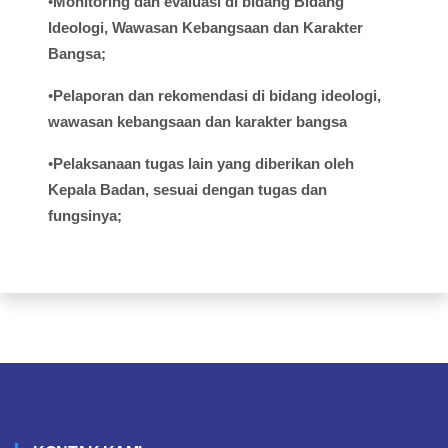
•
Monitoring dan
evaluasi
di
bidang
Bidang
Ideologi
,
Wawasan
Kebangsaan
dan Karakter
Bangsa;
•
Pelaporan
dan
rekomendasi
di
bidang
ideologi
,
wawasan
kebangsaan
dan
karakter
bangsa
•
Pelaksanaan
tugas
lain yang
diberikan
oleh
Kepala
Badan,
sesuai
dengan
tugas
dan
fungsinya
;