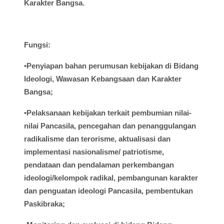
Karakter Bangsa.
Fungsi
:
•
Penyiapan
bahan
perumusan
kebijakan
di
Bidang
Ideologi
,
Wawasan
Kebangsaan
dan Karakter
Bangsa;
•
Pelaksanaan
kebijakan
terkait
pembumian
nilai-
nilai
Pancasila,
pencegahan
dan
penanggulangan
radikalisme
dan
terorisme
,
aktualisasi
dan
implementasi
nasionalisme
/
patriotisme
,
pendataan
dan
pendalaman
perkembangan
ideologi
/
kelompok
radikal
,
pembangunan
karakter
dan
penguatan
ideologi
Pancasila,
pembentukan
Paskibraka
;