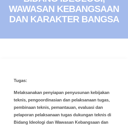
WAWASAN KEBANGSAAN
DAN KARAKTER BANGSA
Tugas:
Melaksanakan
penyiapan
penyusunan
kebijakan
teknis
,
pengoordinasian
dan
pelaksanaan
tugas
,
pembinaan
teknis
,
pemantauan
,
evaluasi
dan
pelaporan
pelaksanaan
tugas
dukungan
teknis
di
Bidang
Ideologi
dan
Wawasan
Kebangsaan dan