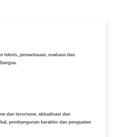
an
teknis
,
pemantauan
,
evaluasi
dan
Bangsa.
sme
dan
terorisme
,
aktualisasi
dan
ikal
,
pembangunan
karakter
dan
penguatan