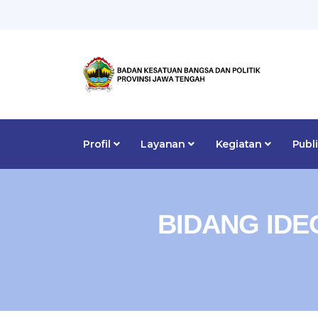
Profil
Layanan
Kegiatan
Publ
BIDANG ID