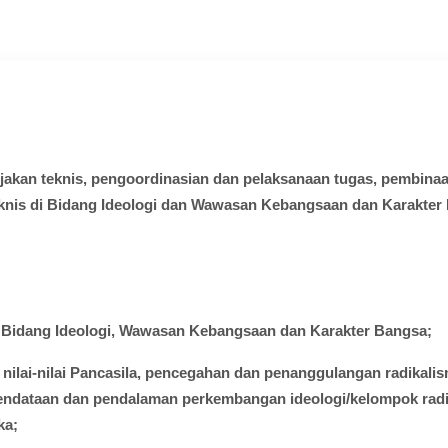
ijakan
teknis
,
pengoordinasian
dan
pelaksanaan
tugas
,
pembina
knis
di
Bidang
Ideologi
dan
Wawasan
Kebangsaan dan Karakter 
i
Bidang
Ideologi
,
Wawasan
Kebangsaan
dan Karakter Bangsa;
nilai-nilai
Pancasila,
pencegahan
dan
penanggulangan
radikali
endataan
dan
pendalaman
perkembangan
ideologi
/
kelompok
rad
ka
;