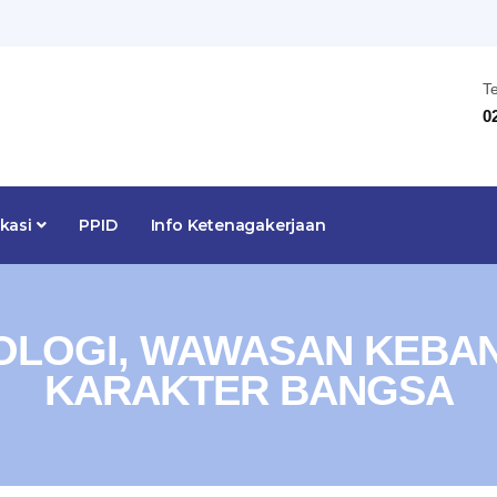
T
0
ikasi
PPID
Info Ketenagakerjaan
EOLOGI, WAWASAN KEBA
KARAKTER BANGSA