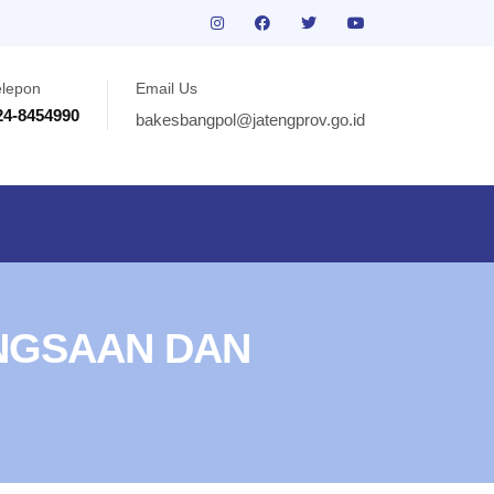
elepon
Email Us
24-8454990
bakesbangpol@jatengprov.go.id
NGSAAN DAN