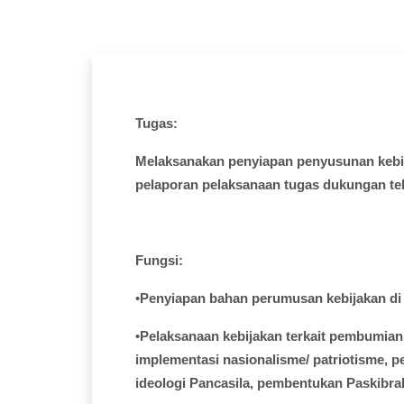
Tugas:
Melaksanakan
penyiapan
penyusunan
keb
pelaporan
pelaksanaan
tugas
dukungan
te
Fungsi
:
•
Penyiapan
bahan
perumusan
kebijakan
d
•
Pelaksanaan
kebijakan
terkait
pembumian
implementasi
nasionalisme
/
patriotisme
,
p
ideologi
Pancasila,
pembentukan
Paskibra