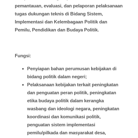
pemantauan
,
evaluasi
, dan
pelaporan
pelaksanaan
tugas
dukungan
teknis
di
Bidang
Sistem
,
Implementasi
dan
Kelembagaan
Politik dan
Pemilu
, Pendidikan dan
Budaya
Politik.
Fungsi
:
Penyiapan
bahan
perumusan
kebijakan
di
bidang
politik
dalam
negeri;
Pelaksanaan
kebijakan
terkait
peningkatan
dan
penguatan
peran
politik
,
peningkatan
etika
budaya
politik
dalam
kerangka
wasbang
dan
ideologi
negara,
peningkatan
koordinasi
dan
komunikasi
politik
,
penguatan
sistem
implementasi
pemilu
/
pilkada
dan
masyarakat
desa
,