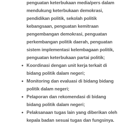
penguatan
keterbukaan
media/pers
dalam
mendukung
keterbukaan
demokrasi
,
pendidikan
politik
,
sekolah
politik
kebangsaan
,
penguatan
kemitraan
pengembangan
demokrasi
,
penguatan
perkembangan
politik
daerah
,
penguatan
sistem
implementasi
kelembagaan
politik
,
penguatan
keterbukaan
partai
politik;
Koordinasi
dengan
unit
kerja
terkait
di
bidang
politik
dalam
negeri;
Monitoring dan
evaluasi
di
bidang
bidang
politik
dalam
negeri;
Pelaporan
dan
rekomendasi
di
bidang
bidang
politik
dalam
negeri;
Pelaksanaan
tugas
lain yang
diberikan
oleh
kepala
badan
sesuai
tugas
dan
fungsinya
.