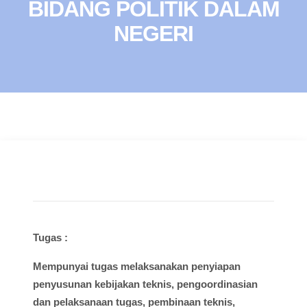
BIDANG POLITIK DALAM
NEGERI
Tugas :
Mempunyai
tugas
melaksanakan
penyiapan
penyusunan
kebijakan
teknis
,
pengoordinasian
dan
pelaksanaan
tugas
,
pembinaan
teknis
,