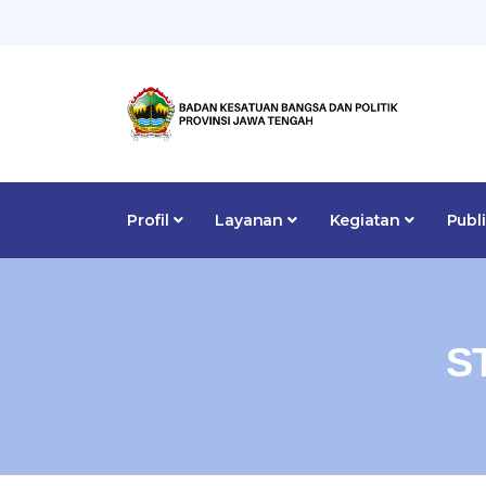
Profil
Layanan
Kegiatan
Publ
S