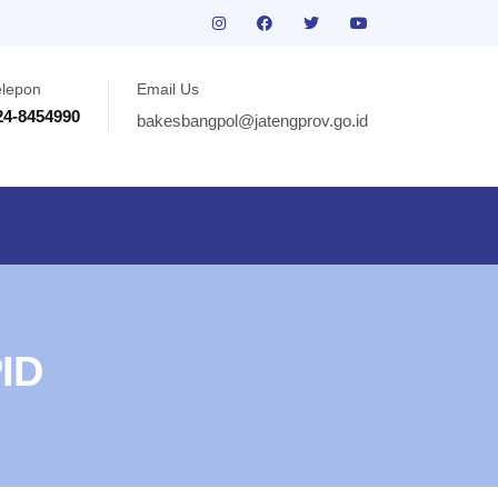
elepon
Email Us
24-8454990
bakesbangpol@jatengprov.go.id
ID