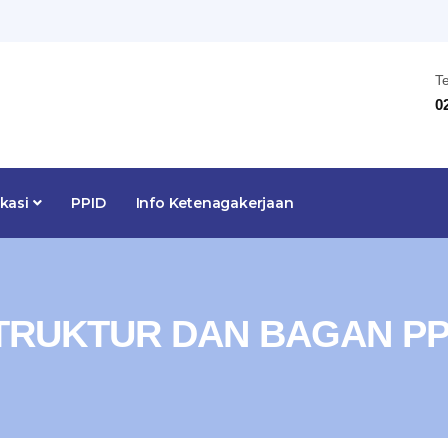
T
0
ikasi
PPID
Info Ketenagakerjaan
TRUKTUR DAN BAGAN PP