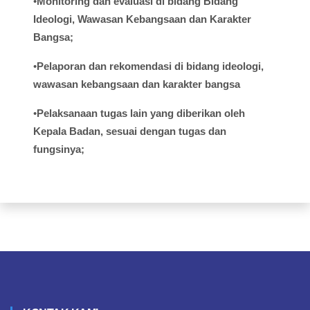
•
Monitoring dan
evaluasi
di
bidang
Bidang
Ideologi
,
Wawasan
Kebangsaan
dan Karakter
Bangsa;
•
Pelaporan
dan
rekomendasi
di
bidang
ideologi
,
wawasan
kebangsaan
dan
karakter
bangsa
•
Pelaksanaan
tugas
lain yang
diberikan
oleh
Kepala
Badan,
sesuai
dengan
tugas
dan
fungsinya
;