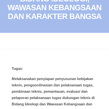
WAWASAN KEBANGSAAN
DAN KARAKTER BANGSA
Tugas:
Melaksanakan
penyiapan
penyusunan
kebijakan
teknis
,
pengoordinasian
dan
pelaksanaan
tugas
,
pembinaan
teknis
,
pemantauan
,
evaluasi
dan
pelaporan
pelaksanaan
tugas
dukungan
teknis
di
Bidang
Ideologi
dan
Wawasan
Kebangsaan dan