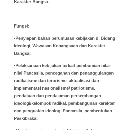
Karakter Bangsa.
Fungsi
:
•
Penyiapan
bahan
perumusan
kebijakan
di
Bidang
Ideologi
,
Wawasan
Kebangsaan
dan Karakter
Bangsa;
•
Pelaksanaan
kebijakan
terkait
pembumian
nilai-
nilai
Pancasila,
pencegahan
dan
penanggulangan
radikalisme
dan
terorisme
,
aktualisasi
dan
implementasi
nasionalisme
/
patriotisme
,
pendataan
dan
pendalaman
perkembangan
ideologi
/
kelompok
radikal
,
pembangunan
karakter
dan
penguatan
ideologi
Pancasila,
pembentukan
Paskibraka
;