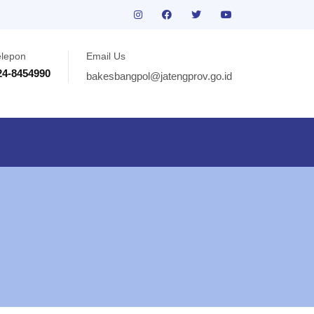
elepon
Email Us
24-8454990
bakesbangpol@jatengprov.go.id