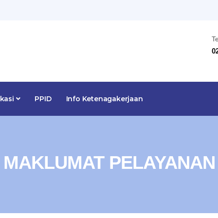
T
0
ikasi
PPID
Info Ketenagakerjaan
MAKLUMAT PELAYANAN