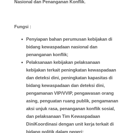
Nasional dan
Penanganan
Konflik.
Fungsi
:
Penyiapan
bahan
perumusan
kebijakan
di
bidang
kewaspadaan
nasional
dan
penanganan
konflik
;
Pelaksanaan
kebijakan
pelaksanaan
kebijakan
terkait
peningkatan
kewaspadaan
dan
deteksi
dini
,
peningkatan
kapasitas
di
bidang
kewaspadaan
dan
deteksi
dini
,
pengamanan
VIP/VVIP,
pengawasan
orang
asing
,
penguatan
ruang
publik
,
pengamanan
aksi
unjuk
rasa,
penanganan
konflik
sosial
,
dan
pelaksanaan
Tim Kewaspadaan
DiniKoordinasi
dengan
unit
kerja
terkait
di
bidang
politik
dalam
negeri;