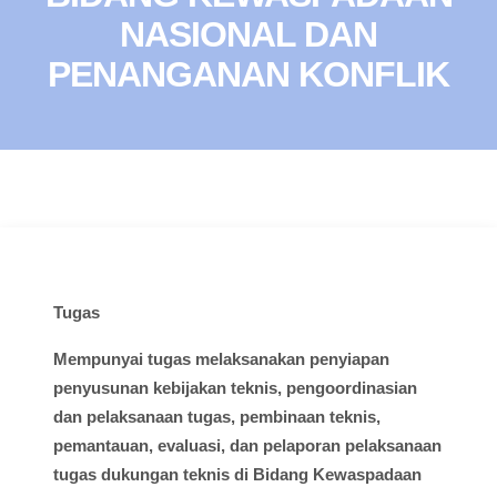
NASIONAL DAN
PENANGANAN KONFLIK
Tugas
Mempunyai
tugas
melaksanakan
penyiapan
penyusunan
kebijakan
teknis
,
pengoordinasian
dan
pelaksanaan
tugas
,
pembinaan
teknis
,
pemantauan
,
evaluasi
, dan
pelaporan
pelaksanaan
tugas
dukungan
teknis
di
Bidang
Kewaspadaan