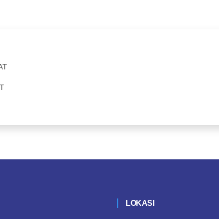
AT
T
LOKASI