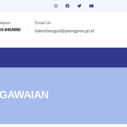
elepon
Email Us
24-8454990
bakesbangpol@jatengprov.go.id
EGAWAIAN