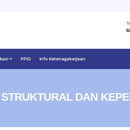
T
0
ikasi
PPID
Info Ketenagakerjaan
 STRUKTURAL DAN KEP