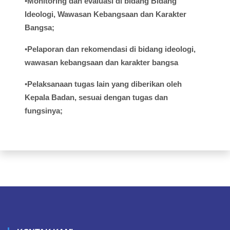
•
Monitoring dan
evaluasi
di
bidang
Bidang
Ideologi
,
Wawasan
Kebangsaan
dan Karakter
Bangsa;
•
Pelaporan
dan
rekomendasi
di
bidang
ideologi
,
wawasan
kebangsaan
dan
karakter
bangsa
•
Pelaksanaan
tugas
lain yang
diberikan
oleh
Kepala
Badan,
sesuai
dengan
tugas
dan
fungsinya
;