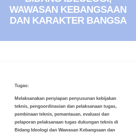
WAWASAN KEBANGSAAN
DAN KARAKTER BANGSA
Tugas:
Melaksanakan
penyiapan
penyusunan
kebijakan
teknis
,
pengoordinasian
dan
pelaksanaan
tugas
,
pembinaan
teknis
,
pemantauan
,
evaluasi
dan
pelaporan
pelaksanaan
tugas
dukungan
teknis
di
Bidang
Ideologi
dan
Wawasan
Kebangsaan dan