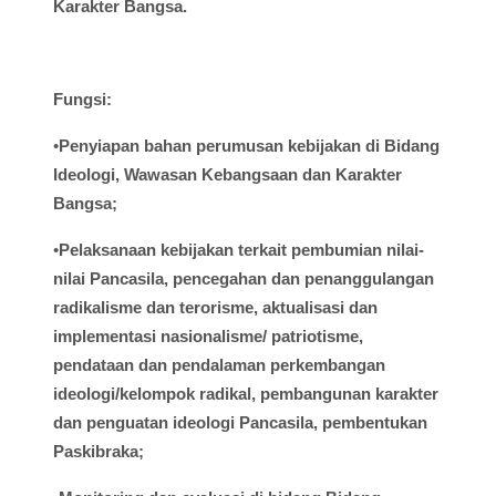
Karakter Bangsa.
Fungsi
:
•
Penyiapan
bahan
perumusan
kebijakan
di
Bidang
Ideologi
,
Wawasan
Kebangsaan
dan Karakter
Bangsa;
•
Pelaksanaan
kebijakan
terkait
pembumian
nilai-
nilai
Pancasila,
pencegahan
dan
penanggulangan
radikalisme
dan
terorisme
,
aktualisasi
dan
implementasi
nasionalisme
/
patriotisme
,
pendataan
dan
pendalaman
perkembangan
ideologi
/
kelompok
radikal
,
pembangunan
karakter
dan
penguatan
ideologi
Pancasila,
pembentukan
Paskibraka
;