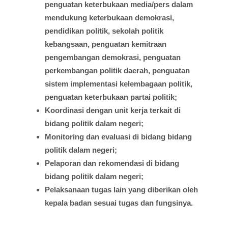
penguatan
keterbukaan
media/pers
dalam
mendukung
keterbukaan
demokrasi
,
pendidikan
politik
,
sekolah
politik
kebangsaan
,
penguatan
kemitraan
pengembangan
demokrasi
,
penguatan
perkembangan
politik
daerah
,
penguatan
sistem
implementasi
kelembagaan
politik
,
penguatan
keterbukaan
partai
politik;
Koordinasi
dengan
unit
kerja
terkait
di
bidang
politik
dalam
negeri;
Monitoring dan
evaluasi
di
bidang
bidang
politik
dalam
negeri;
Pelaporan
dan
rekomendasi
di
bidang
bidang
politik
dalam
negeri;
Pelaksanaan
tugas
lain yang
diberikan
oleh
kepala
badan
sesuai
tugas
dan
fungsinya
.