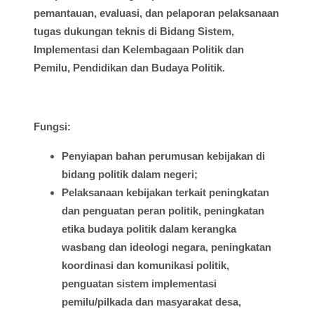
pemantauan
,
evaluasi
, dan
pelaporan
pelaksanaan
tugas
dukungan
teknis
di
Bidang
Sistem
,
Implementasi
dan
Kelembagaan
Politik dan
Pemilu
, Pendidikan dan
Budaya
Politik.
Fungsi
:
Penyiapan
bahan
perumusan
kebijakan
di
bidang
politik
dalam
negeri;
Pelaksanaan
kebijakan
terkait
peningkatan
dan
penguatan
peran
politik
,
peningkatan
etika
budaya
politik
dalam
kerangka
wasbang
dan
ideologi
negara,
peningkatan
koordinasi
dan
komunikasi
politik
,
penguatan
sistem
implementasi
pemilu
/
pilkada
dan
masyarakat
desa
,