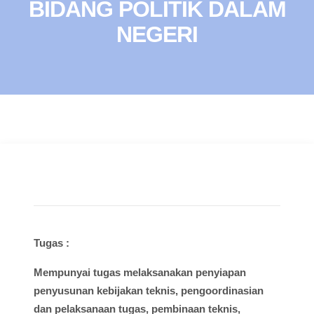
BIDANG POLITIK DALAM
NEGERI
Tugas :
Mempunyai
tugas
melaksanakan
penyiapan
penyusunan
kebijakan
teknis
,
pengoordinasian
dan
pelaksanaan
tugas
,
pembinaan
teknis
,