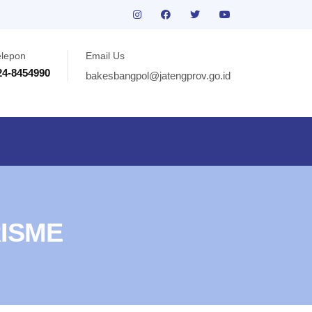
elepon
Email Us
24-8454990
bakesbangpol@jatengprov.go.id
ISME