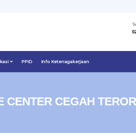
T
0
ikasi
PPID
Info Ketenagakerjaan
E CENTER CEGAH TEROR