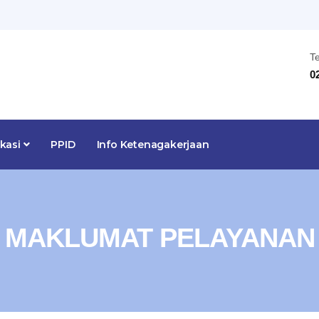
T
0
ikasi
PPID
Info Ketenagakerjaan
MAKLUMAT PELAYANAN