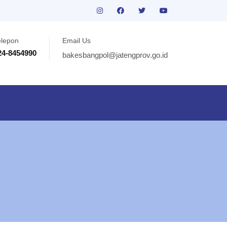
elepon
Email Us
24-8454990
bakesbangpol@jatengprov.go.id