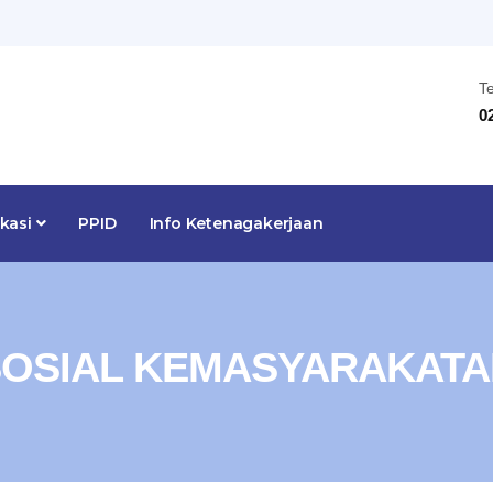
T
0
ikasi
PPID
Info Ketenagakerjaan
SOSIAL KEMASYARAKATA