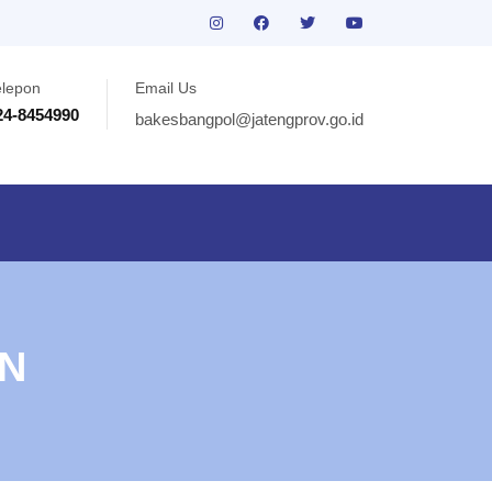
elepon
Email Us
24-8454990
bakesbangpol@jatengprov.go.id
N