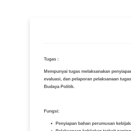
Tugas :
Mempunyai
tugas
melaksanakan
penyiapa
evaluasi
, dan
pelaporan
pelaksanaan
tuga
Budaya
Politik.
Fungsi
:
Penyiapan
bahan
perumusan
kebija
Pelaksanaan
kebijakan
terkait
pening