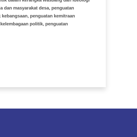
da
dan
masyarakat
desa
,
penguatan
k
kebangsaan
,
penguatan
kemitraan
kelembagaan
politik
,
penguatan