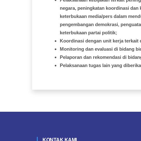
negara,
peningkatan
koordinasi
dan
keterbukaan
media/pers
dalam
mend
pengembangan
demokrasi
,
penguat
keterbukaan
partai
politik;
Koordinasi
dengan
unit
kerja
terkait
Monitoring dan
evaluasi
di
bidang
bi
Pelaporan
dan
rekomendasi
di
bidan
Pelaksanaan
tugas
lain yang
diberik
KONTAK KAMI