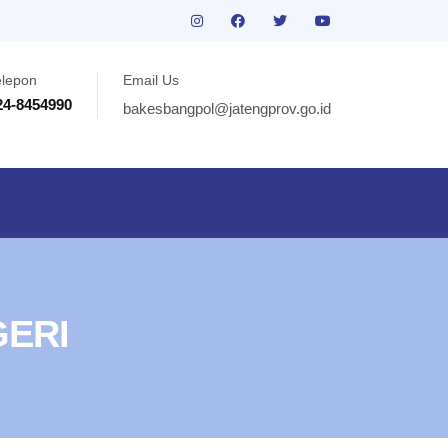
elepon
Email Us
24-8454990
bakesbangpol@jatengprov.go.id
GERI