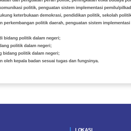
komunikasi
politik
,
penguatan
sistem
implementasi
pemilu
/
pilka
ukung
keterbukaan
demokrasi
,
pendidikan
politik
,
sekolah
politi
an
perkembangan
politik
daerah
,
penguatan
sistem
implementasi
di
bidang
politik
dalam
negeri;
dang
politik
dalam
negeri;
g
bidang
politik
dalam
negeri;
an
oleh
kepala
badan
sesuai
tugas
dan
fungsinya
.
LOKASI