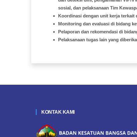
sosial
, dan
pelaksanaan
Tim Kewasp
Koordinasi
dengan
unit
kerja
terkait
Monitoring dan
evaluasi
di
bidang
k
Pelaporan
dan
rekomendasi
di
bidan
Pelaksanaan
tugas
lain yang
diberik
KONTAK KAMI