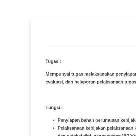
Tugas :
Mempunyai
tugas
melaksanakan
penyiapa
evaluasi
, dan
pelaporan
pelaksanaan
tuga
Fungsi
:
Penyiapan
bahan
perumusan
kebija
Pelaksanaan
kebijakan
pelaksanaan
dan
deteksi
dini
,
pengamanan
VIP/VV