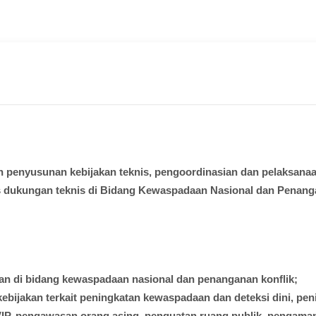
n
penyusunan
kebijakan
teknis
,
pengoordinasian
dan
pelaksana
s
dukungan
teknis
di
Bidang
Kewaspadaan
Nasional dan
Penang
kan
di
bidang
kewaspadaan
nasional
dan
penanganan
konflik
;
kebijakan
terkait
peningkatan
kewaspadaan
dan
deteksi
dini
,
pen
IP,
pengawasan
orang
asing
,
penguatan
ruang
publik
,
pengama