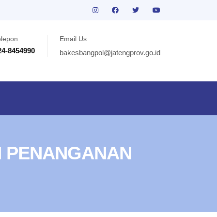
elepon
Email Us
24-8454990
bakesbangpol@jatengprov.go.id
N PENANGANAN