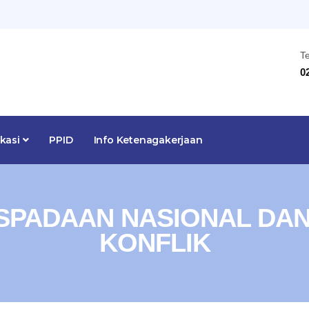
T
0
ikasi
PPID
Info Ketenagakerjaan
SPADAAN NASIONAL DA
KONFLIK