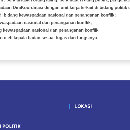
adaan
DiniKoordinasi
dengan
unit
kerja
terkait
di
bidang
politik
di
bidang
kewaspadaan
nasional
dan
penanganan
konflik
;
ewaspadaan
nasional
dan
penanganan
konflik
;
g
kewaspadaan
nasional
dan
penanganan
konflik
an
oleh
kepala
badan
sesuai
tugas
dan
fungsinya
.
LOKASI