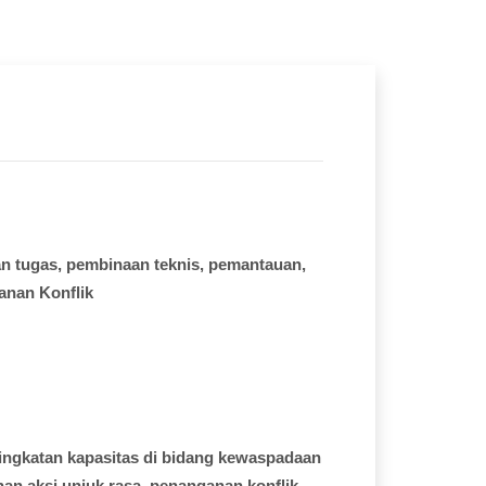
an
tugas
,
pembinaan
teknis
,
pemantauan
,
anan
Konflik
ingkatan
kapasitas
di
bidang
kewaspadaan
nan
aksi
unjuk
rasa,
penanganan
konflik