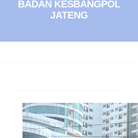
BADAN KESBANGPOL
JATENG