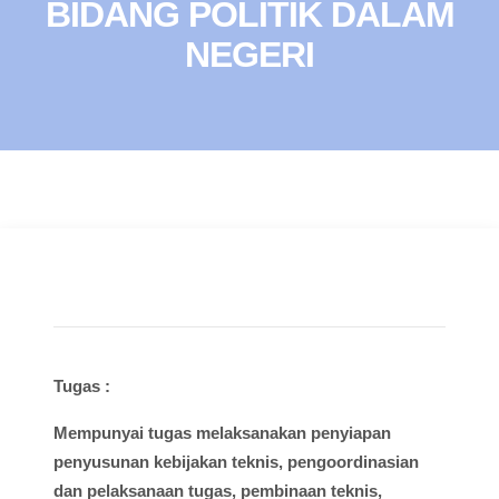
BIDANG POLITIK DALAM
NEGERI
Tugas :
Mempunyai
tugas
melaksanakan
penyiapan
penyusunan
kebijakan
teknis
,
pengoordinasian
dan
pelaksanaan
tugas
,
pembinaan
teknis
,