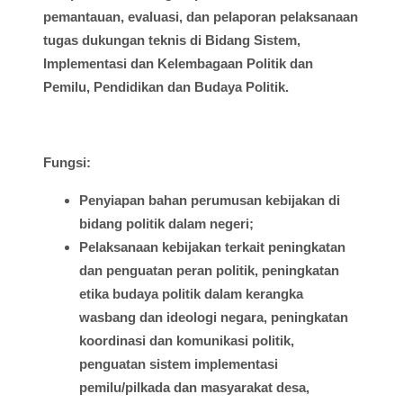
pemantauan
,
evaluasi
, dan
pelaporan
pelaksanaan
tugas
dukungan
teknis
di
Bidang
Sistem
,
Implementasi
dan
Kelembagaan
Politik dan
Pemilu
, Pendidikan dan
Budaya
Politik.
Fungsi
:
Penyiapan
bahan
perumusan
kebijakan
di
bidang
politik
dalam
negeri;
Pelaksanaan
kebijakan
terkait
peningkatan
dan
penguatan
peran
politik
,
peningkatan
etika
budaya
politik
dalam
kerangka
wasbang
dan
ideologi
negara,
peningkatan
koordinasi
dan
komunikasi
politik
,
penguatan
sistem
implementasi
pemilu
/
pilkada
dan
masyarakat
desa
,