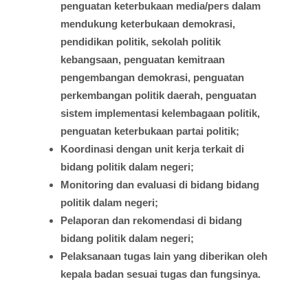
penguatan
keterbukaan
media/pers
dalam
mendukung
keterbukaan
demokrasi
,
pendidikan
politik
,
sekolah
politik
kebangsaan
,
penguatan
kemitraan
pengembangan
demokrasi
,
penguatan
perkembangan
politik
daerah
,
penguatan
sistem
implementasi
kelembagaan
politik
,
penguatan
keterbukaan
partai
politik;
Koordinasi
dengan
unit
kerja
terkait
di
bidang
politik
dalam
negeri;
Monitoring dan
evaluasi
di
bidang
bidang
politik
dalam
negeri;
Pelaporan
dan
rekomendasi
di
bidang
bidang
politik
dalam
negeri;
Pelaksanaan
tugas
lain yang
diberikan
oleh
kepala
badan
sesuai
tugas
dan
fungsinya
.