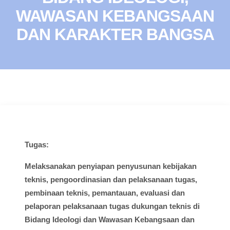
WAWASAN KEBANGSAAN
DAN KARAKTER BANGSA
Tugas:
Melaksanakan
penyiapan
penyusunan
kebijakan
teknis
,
pengoordinasian
dan
pelaksanaan
tugas
,
pembinaan
teknis
,
pemantauan
,
evaluasi
dan
pelaporan
pelaksanaan
tugas
dukungan
teknis
di
Bidang
Ideologi
dan
Wawasan
Kebangsaan dan