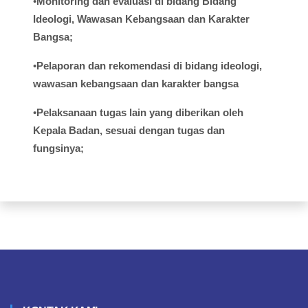
•
Monitoring dan
evaluasi
di
bidang
Bidang
Ideologi
,
Wawasan
Kebangsaan
dan Karakter
Bangsa;
•
Pelaporan
dan
rekomendasi
di
bidang
ideologi
,
wawasan
kebangsaan
dan
karakter
bangsa
•
Pelaksanaan
tugas
lain yang
diberikan
oleh
Kepala
Badan,
sesuai
dengan
tugas
dan
fungsinya
;