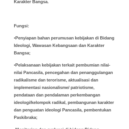
Karakter Bangsa.
Fungsi
:
•
Penyiapan
bahan
perumusan
kebijakan
di
Bidang
Ideologi
,
Wawasan
Kebangsaan
dan Karakter
Bangsa;
•
Pelaksanaan
kebijakan
terkait
pembumian
nilai-
nilai
Pancasila,
pencegahan
dan
penanggulangan
radikalisme
dan
terorisme
,
aktualisasi
dan
implementasi
nasionalisme
/
patriotisme
,
pendataan
dan
pendalaman
perkembangan
ideologi
/
kelompok
radikal
,
pembangunan
karakter
dan
penguatan
ideologi
Pancasila,
pembentukan
Paskibraka
;