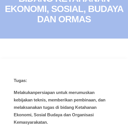
EKONOMI, SOSIAL, BUDAYA
DAN ORMAS
Tugas
:
Melakukanpersiapan
untuk
merumuskan
kebijakan
teknis
,
memberikan
pembinaan
, dan
melaksanakan
tugas
di
bidang
Ketahanan
Ekonomi,
Sosial
Budaya
dan Organisasi
Kemasyarakatan
.