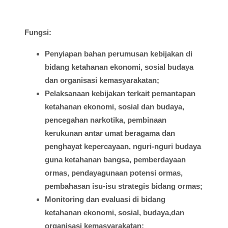
Fungsi
:
Penyiapan
bahan
perumusan
kebijakan
di
bidang
ketahanan
ekonomi
,
sosial
budaya
dan
organisasi
kemasyarakatan
;
Pelaksanaan
kebijakan
terkait
pemantapan
ketahanan
ekonomi
,
sosial
dan
budaya
,
pencegahan
narkotika
,
pembinaan
kerukunan
antar
umat
beragama
dan
penghayat
kepercayaan
,
nguri-nguri
budaya
guna
ketahanan
bangsa
,
pemberdayaan
ormas
,
pendayagunaan
potensi
ormas
,
pembahasan
isu-isu
strategis
bidang
ormas
;
Monitoring dan
evaluasi
di
bidang
ketahanan
ekonomi
,
sosial
,
budaya,dan
organisasi
kemasyarakatan
;