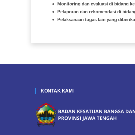
Monitoring dan
evaluasi
di
bidang
k
Pelaporan
dan
rekomendasi
di
bidan
Pelaksanaan
tugas
lain yang
diberik
KONTAK KAMI