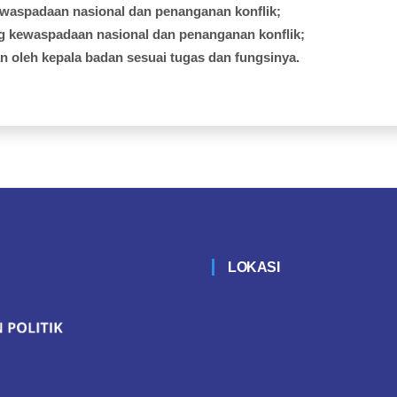
ewaspadaan
nasional
dan
penanganan
konflik
;
g
kewaspadaan
nasional
dan
penanganan
konflik;
an
oleh
kepala
badan
sesuai
tugas
dan
fungsinya
.
LOKASI