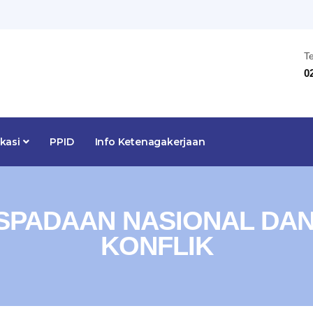
T
0
ikasi
PPID
Info Ketenagakerjaan
SPADAAN NASIONAL DA
KONFLIK