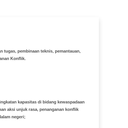
an
tugas
,
pembinaan
teknis
,
pemantauan
,
anan
Konflik.
ingkatan
kapasitas
di
bidang
kewaspadaan
nan
aksi
unjuk
rasa,
penanganan
konflik
dalam
negeri;