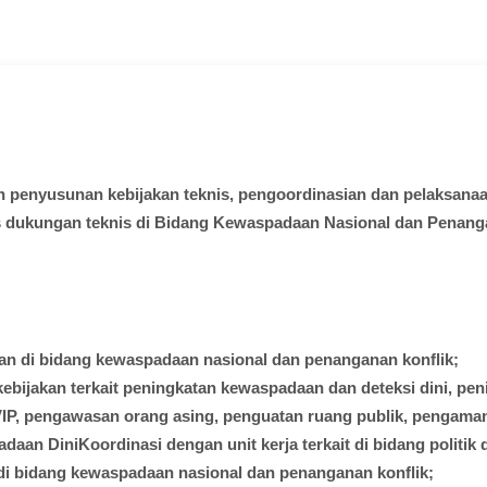
n
penyusunan
kebijakan
teknis
,
pengoordinasian
dan
pelaksana
s
dukungan
teknis
di
Bidang
Kewaspadaan
Nasional dan
Penang
kan
di
bidang
kewaspadaan
nasional
dan
penanganan
konflik
;
kebijakan
terkait
peningkatan
kewaspadaan
dan
deteksi
dini
,
pen
IP,
pengawasan
orang
asing
,
penguatan
ruang
publik
,
pengama
adaan
DiniKoordinasi
dengan
unit
kerja
terkait
di
bidang
politik
di
bidang
kewaspadaan
nasional
dan
penanganan
konflik
;