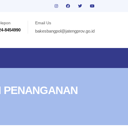
elepon
Email Us
24-8454990
bakesbangpol@jatengprov.go.id
N PENANGANAN