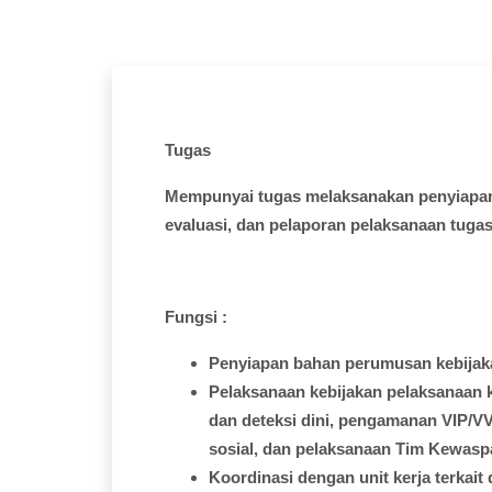
Tugas
Mempunyai
tugas
melaksanakan
penyiapa
evaluasi
, dan
pelaporan
pelaksanaan
tuga
Fungsi
:
Penyiapan
bahan
perumusan
kebija
Pelaksanaan
kebijakan
pelaksanaan
dan
deteksi
dini
,
pengamanan
VIP/VV
sosial
, dan
pelaksanaan
Tim Kewasp
Koordinasi
dengan
unit
kerja
terkait