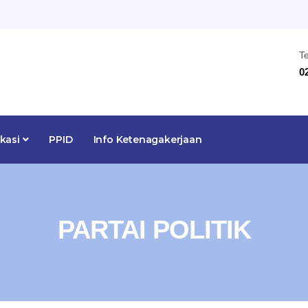
T
0
ikasi
PPID
Info Ketenagakerjaan
PARTAI POLITIK