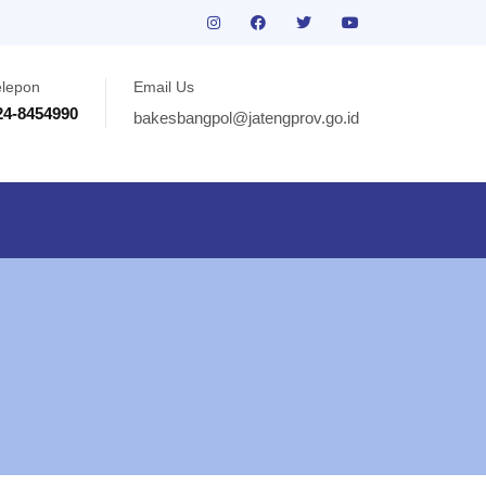
elepon
Email Us
24-8454990
bakesbangpol@jatengprov.go.id