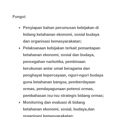
Fungsi
:
Penyiapan
bahan
perumusan
kebijakan
di
bidang
ketahanan
ekonomi
,
sosial
budaya
dan
organisasi
kemasyarakatan
;
Pelaksanaan
kebijakan
terkait
pemantapan
ketahanan
ekonomi
,
sosial
dan
budaya
,
pencegahan
narkotika
,
pembinaan
kerukunan
antar
umat
beragama
dan
penghayat
kepercayaan
,
nguri-nguri
budaya
guna
ketahanan
bangsa
,
pemberdayaan
ormas
,
pendayagunaan
potensi
ormas
,
pembahasan
isu-isu
strategis
bidang
ormas
;
Monitoring dan
evaluasi
di
bidang
ketahanan
ekonomi
,
sosial
,
budaya,dan
organisasi
kemasyarakatan
;