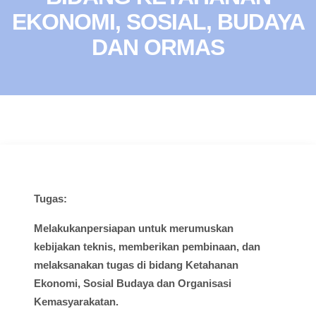
EKONOMI, SOSIAL, BUDAYA
DAN ORMAS
Tugas
:
Melakukanpersiapan
untuk
merumuskan
kebijakan
teknis
,
memberikan
pembinaan
, dan
melaksanakan
tugas
di
bidang
Ketahanan
Ekonomi,
Sosial
Budaya
dan Organisasi
Kemasyarakatan
.