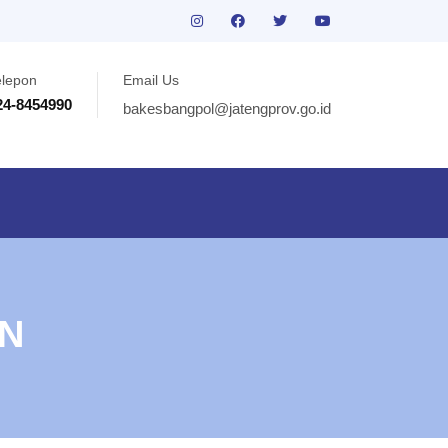
elepon
Email Us
24-8454990
bakesbangpol@jatengprov.go.id
N