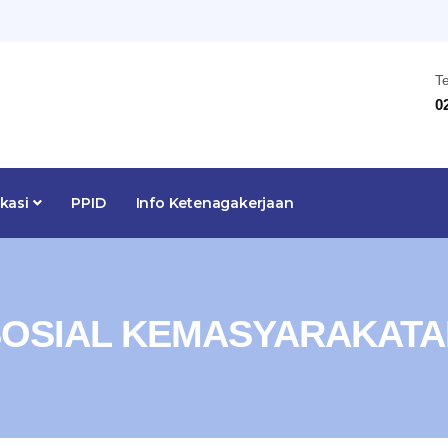
T
0
ikasi
PPID
Info Ketenagakerjaan
SOSIAL KEMASYARAKATA