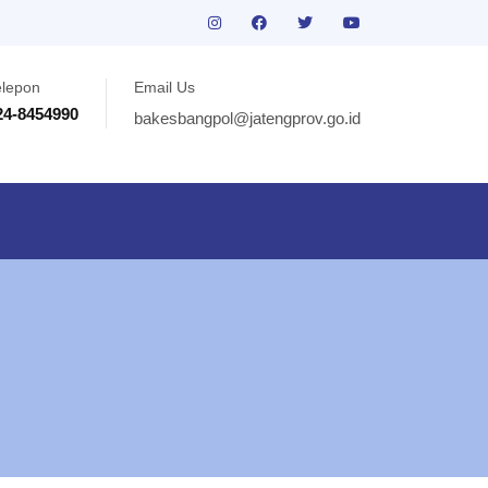
elepon
Email Us
24-8454990
bakesbangpol@jatengprov.go.id