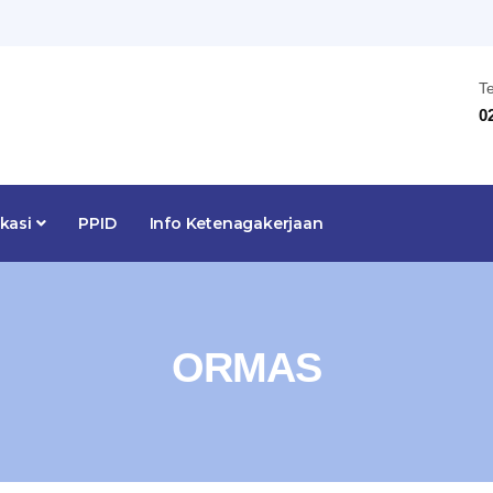
T
0
ikasi
PPID
Info Ketenagakerjaan
ORMAS