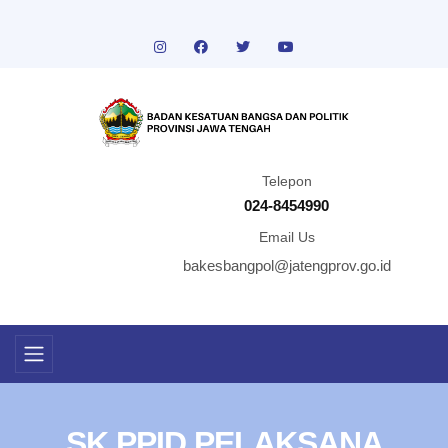
Telepon
024-8454990
Email Us
bakesbangpol@jatengprov.go.id
SK PPID PELAKSANA