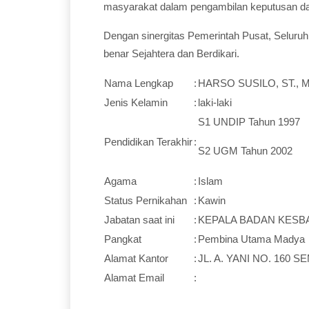
masyarakat dalam pengambilan keputusan da
Dengan sinergitas Pemerintah Pusat, Seluru
benar Sejahtera dan Berdikari.
Nama Lengkap
:
HARSO SUSILO, ST., 
Jenis Kelamin
:
laki-laki
S1 UNDIP Tahun 1997
Pendidikan Terakhir
:
S2 UGM Tahun 2002
Agama
:
Islam
Status Pernikahan
:
Kawin
Jabatan saat ini
:
KEPALA BADAN KESB
Pangkat
:
Pembina Utama Madya
Alamat Kantor
:
JL. A. YANI NO. 160 
Alamat Email
: