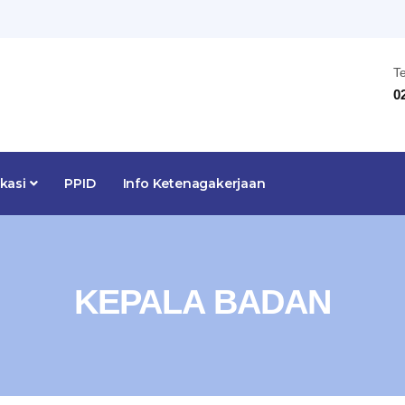
T
0
ikasi
PPID
Info Ketenagakerjaan
KEPALA BADAN