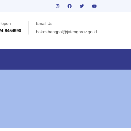
elepon
Email Us
24-8454990
bakesbangpol@jatengprov.go.id